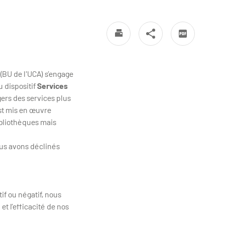
(BU de l'UCA) s’engage
u dispositif
Services
gers des services plus
st mis en œuvre
ibliothèques mais
us avons déclinés
tif ou négatif, nous
t l’efficacité de nos