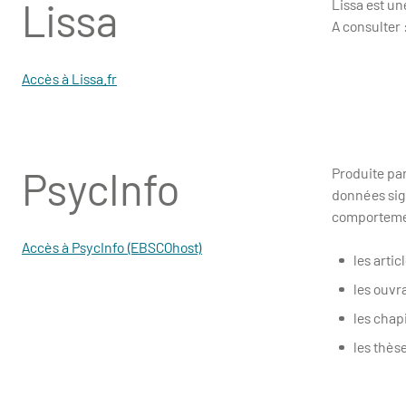
Lissa
Lissa est u
A consulter :
Accès à Lissa.fr
PsycInfo
Produite par
données sig
comportemen
Accès à PsycInfo (EBSCOhost)
les arti
les ouvr
les chapi
les thès