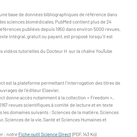
une base de données bibliographiques de référence dans
des sciences biomédicales, PubMed contient plus de 24
 références publiées depuis 1950 dans environ 5000 revues.
exte intégral, gratuit ou payant, est proposé lorsqu'il est
s vidéos tutorielles du Docteur H sur la chaîne YouTube
ct est la plateforme permettant l'interrogation des titres de
ouvrages de l'éditeur Elsevier.
ect donne accès notamment à la collection « Freedom »,
167 revues scientifiques à comité de lecture et en texte
s les domaines suivants : Sciences de la matière, Sciences
ur, Sciences de la vie, Santé et Sciences Humaines et
r : notre
Fiche outil Science Direct
(PDF, 143 Ko)