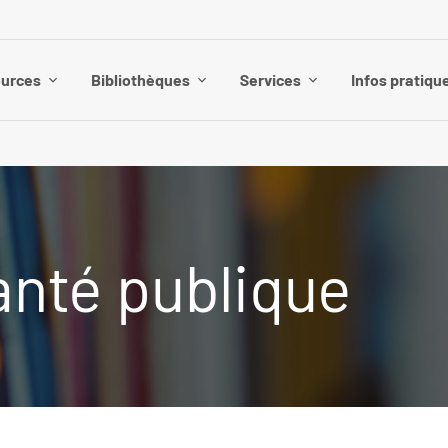
urces
Bibliothèques
Services
Infos pratiqu
anté publique