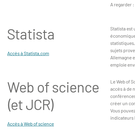
A regarder : 
Statista
Statista est
économique 
statistiques
sujets prov
Accès à Statista.com
Allemagne en
emploie envi
Web of science
Le Web of S
accès à de n
conférences 
(et JCR)
créer un co
Vous pouvez 
indicateurs 
Accès à Web of science