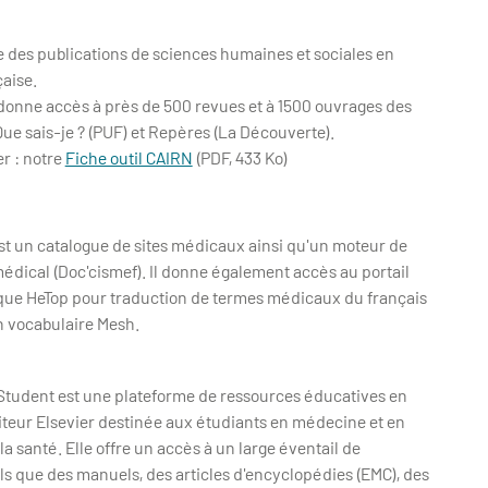
e des publications de sciences humaines et sociales en
aise.
donne accès à près de 500 revues et à 1500 ouvrages des
Que sais-je ? (PUF) et Repères (La Découverte).
r : notre
Fiche outil CAIRN
(PDF, 433 Ko)
st un catalogue de sites médicaux ainsi qu'un moteur de
dical (Doc'cismef). Il donne également accès au portail
que HeTop pour traduction de termes médicaux du français
en vocabulaire Mesh.
 Student est une plateforme de ressources éducatives en
diteur Elsevier destinée aux étudiants en médecine et en
la santé. Elle offre un accès à un large éventail de
ls que des manuels, des articles d'encyclopédies (EMC), des