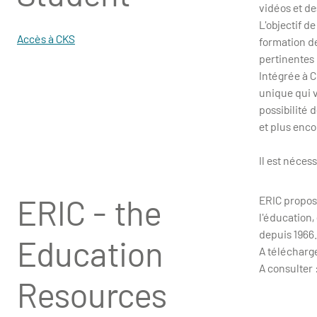
vidéos et de
L'objectif d
Accès à CKS
formation de
pertinentes 
Intégrée à C
unique qui v
possibilité 
et plus enco
Il est néces
ERIC - the
ERIC propose
l'éducation, 
depuis 1966.
Education
A télécharge
A consulter 
Resources