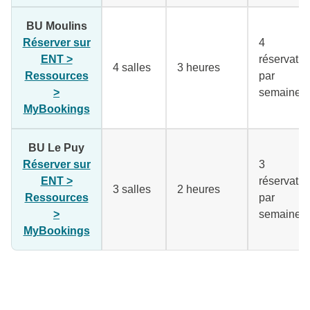
BU Moulins
Réserver sur
4
ENT >
réservatio
4 salles
3 heures
Ressources
par
>
semaine
MyBookings
(lien externe)
BU Le Puy
Réserver sur
3
ENT >
réservatio
3 salles
2 heures
Ressources
par
>
semaine
MyBookings
(lien externe)