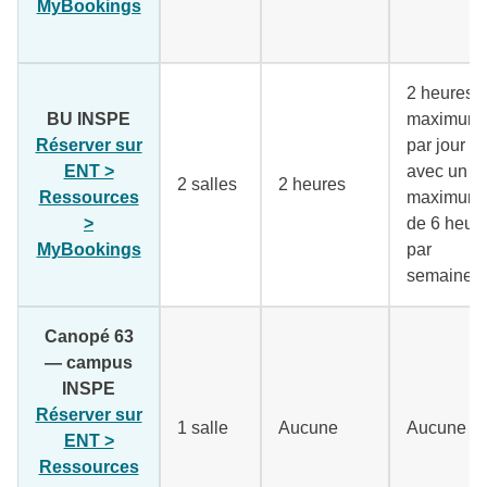
MyBookings
(lien externe)
2 heures
BU INSPE
maximum
Réserver sur
par jour
ENT >
avec un
2 salles
2 heures
Ressources
maximum
>
de 6 heur
MyBookings
(lien externe)
par
semaine
Canopé 63
— campus
INSPE
Réserver sur
1 salle
Aucune
Aucune
ENT >
Ressources