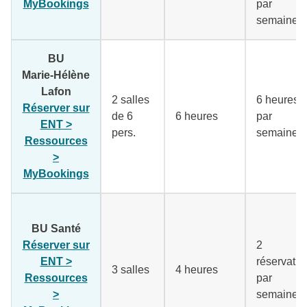
MyBookings
(lien externe)
par
semaine
BU
Marie‑Hélène
Lafon
2 salles
6 heures
Réserver sur
de 6
6 heures
par
ENT >
pers.
semaine
Ressources
>
MyBookings
(lien externe)
BU Santé
Réserver sur
2
ENT >
réservatio
3 salles
4 heures
Ressources
par
>
semaine