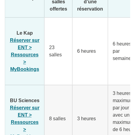
salles
d’une
offertes
réservation
Le Kap
Réserver sur
6 heures
ENT >
23
6 heures
par
Ressources
salles
semaine
>
MyBookings
(lien externe)
3 heures
BU Sciences
maximum
Réserver sur
par jour
ENT >
avec un
8 salles
3 heures
Ressources
maximum
>
de 6 heur