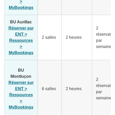
>
MyBookings
(lien externe)
BU Aurillac
Réserver sur
2
ENT >
réservatio
2 salles
2 heures
Ressources
par
>
semaine
MyBookings
(lien externe)
BU
Montluçon
2
Réserver sur
réservatio
ENT >
6 salles
2 heures
par
Ressources
semaine
>
MyBookings
(lien externe)