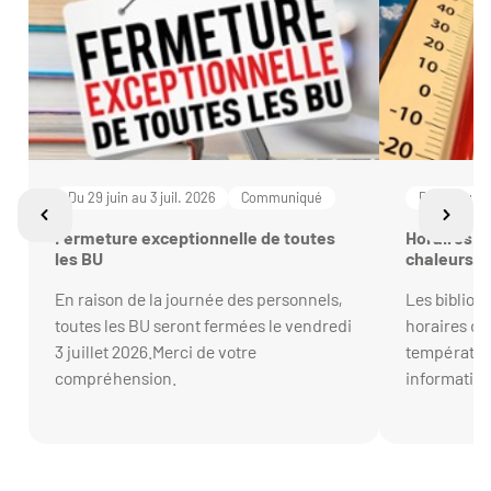
Du 29 juin au 3 juil. 2026
Communiqué
Du 22 au 26
Fermeture exceptionnelle de toutes
Horaires a
les BU
chaleurs
En raison de la journée des personnels,
Les bibliot
toutes les BU seront fermées le vendredi
horaires d’
3 juillet 2026.Merci de votre
température
compréhension.
information